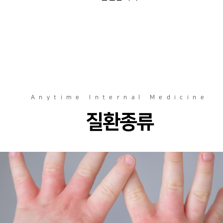
Anytime Internal Medicine
질환종류