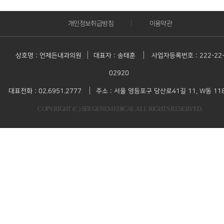
|
개인정보취급방침
이용약관
|
|
상호명 : 언제든내과의원
대표자 : 송태훈
사업자등록번호 : 222-22
02920
|
대표전화 : 02.6951.2777
주소 : 서울 영등포구 당산로41길 11, W동 11
COPYRIGHT (C) SEEGENEMEDICAL ALL RIGHTS RESERVED.