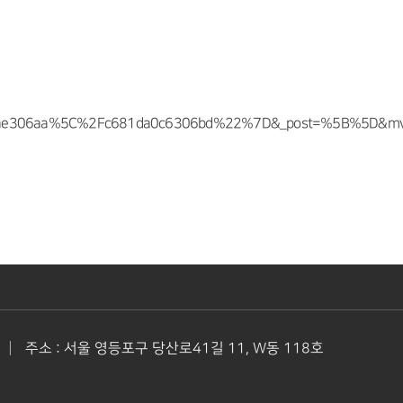
0ae306aa%5C%2Fc681da0c6306bd%22%7D&_post=%5B%5D&mvwi
|
주소 : 서울 영등포구 당산로41길 11, W동 118호