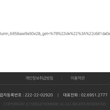
d/column_6858aae9a50e2&_get=%7B%22idx%22%3A%22c681da
개인정보취급방침
이용약관
|
|
업자등록번호 : 222-22-02920
대표전화 : 02.6951.2777
COPYRIGHT (C) SEEGENEMEDICAL ALL RIGHTS RESERVED.